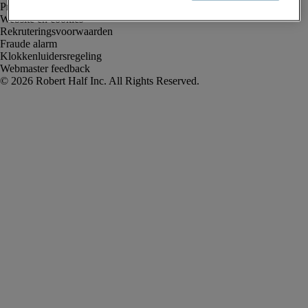
Privacyverklaring
Website en cookies
Rekruteringsvoorwaarden
Fraude alarm
Klokkenluidersregeling
Webmaster feedback