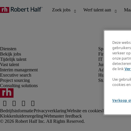
Deze websi
gebruikers
verkeer op
Bekijk jobs
Finance en boek
onze partn
Tijdelijk talent
IT en digital
detecteren
Vast talent
Juridisch
de link
Ver
Interim management
Administratie en 
Executive search
Human resources
Uw gebrui
Project sourcing
Student
cookies en
Consulting solutions
Verkoop of
Bedrijfsinformatie
Privacyverklaring
Website en cookies
Rekruteringsv
Klokkenluidersregeling
Webmaster feedback