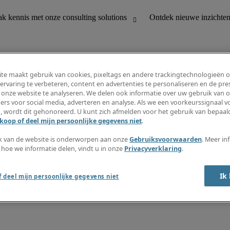
te maakt gebruik van cookies, pixeltags en andere trackingtechnologieën 
ervaring te verbeteren, content en advertenties te personaliseren en de pres
 onze website te analyseren. We delen ook informatie over uw gebruik van o
houding
Ontdek nieuwe inzichten
ers voor social media, adverteren en analyse. Als we een voorkeurssignaal 
Jobomschrijvingen
, wordt dit gehonoreerd. U kunt zich afmelden voor het gebruik van bepaald
Salarisgids
koop of deel mijn persoonlijke gegevens niet
.
office support
Timesheets
Nieuwsbrief
k van de website is onderworpen aan onze
Gebruiksvoorwaarden
. Meer in
Maak een jobalert aan
 hoe we informatie delen, vindt u in onze
Privacyverklaring
.
Informatiecentrum
Ik
 deel mijn persoonlijke gegevens niet
oorwaarden
Fraude alarm