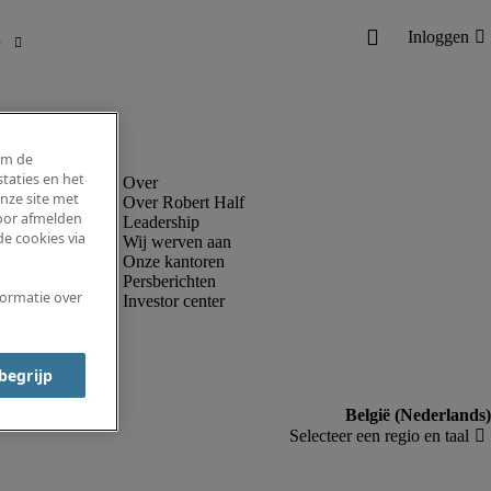
om de
taties en het
nze site met
Over Robert Half
voor afmelden
Leadership
e cookies via
Wij werven aan
Onze kantoren
Persberichten
formatie over
Investor center
 begrijp