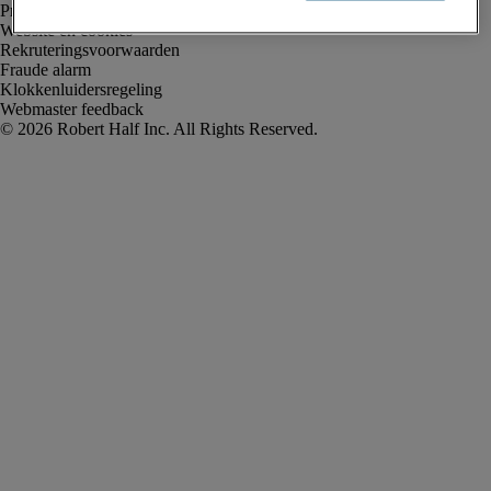
Privacyverklaring
Website en cookies
Rekruteringsvoorwaarden
Fraude alarm
Klokkenluidersregeling
Webmaster feedback