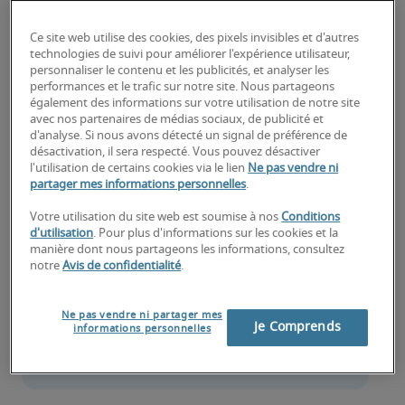
Pourquoi l'appréciation quotidienne fait 
Ce site web utilise des cookies, des pixels invisibles et d'autres
la différence auprès de vos collaborateurs 
technologies de suivi pour améliorer l'expérience utilisateur,
?
personnaliser le contenu et les publicités, et analyser les
performances et le trafic sur notre site. Nous partageons
également des informations sur votre utilisation de notre site
Quels sont les bienfaits de la 
avec nos partenaires de médias sociaux, de publicité et
reconnaissance au travail ?
d'analyse. Si nous avons détecté un signal de préférence de
désactivation, il sera respecté. Vous pouvez désactiver
Par quels moyens montrer sa 
l'utilisation de certains cookies via le lien
Ne pas vendre ni
partager mes informations personnelles
.
reconnaissance ?
Votre utilisation du site web est soumise à nos
Conditions
Au-delà de la récompense financière
d'utilisation
. Pour plus d'informations sur les cookies et la
manière dont nous partageons les informations, consultez
Quelques pièges à éviter
notre
Avis de confidentialité
.
Un levier clé de la rétention et du 
Ne pas vendre ni partager mes
leadership moderne
Je Comprends
informations personnelles