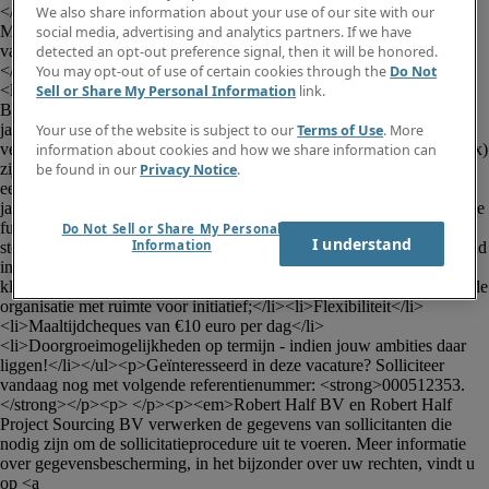
</p><p><strong>De verantwoordelijkheden van deze functie als 
We also share information about your use of our site with our
Medior Accountant (m/v/x) zijn:</strong></p><ul><li>Het boeken 
social media, advertising and analytics partners. If we have
van aankoopfacturen;</li><li>Het verwerken van diverse boekingen;
detected an opt-out preference signal, then it will be honored.
</li><li>Het opstellen en verwerken van uitgaande facturen;</li>
You may opt-out of use of certain cookies through the
Do Not
<li>Het boeken van bankverrichtingen;</li><li>Het opmaken van 
Sell or Share My Personal Information
link.
BTW - aangiftes;</li><li>Het mee voorbereiden van de kwartaal - en 
jaarafsluitingen (volgens BE GAAP).</li></ul><p><strong>De 
Your use of the website is subject to our
Terms of Use
. More
vereiste kwalificaties voor deze functie van Medior Accountant (m/v/x) 
information about cookies and how we share information can
zijn:</strong></p><ul><li>Je beschikt over een bachelor diploma in 
be found in our
Privacy Notice
.
een financiële of economische richting;</li><li>Je hebt tussen 1 en 3 
jaar relevante werkervaring binnen een operationele boekhoudkundige 
functie;</li><li>Je werkt nauwkeurig, gestructureerd en hebt een 
Do Not Sell or Share My Personal
I understand
Information
sterke verantwoordelijkheidszin;</li><li>Je spreekt en schrijft vloeiend 
in het Nederlands en Engels;</li></ul><p><strong>Wat biedt onze 
klant:</strong></p><ul><li>Een uitdagende opdracht in een groeiende 
organisatie met ruimte voor initiatief;</li><li>Flexibiliteit</li>
<li>Maaltijdcheques van €10 euro per dag</li>
<li>Doorgroeimogelijkheden op termijn - indien jouw ambities daar 
liggen!</li></ul><p>Geïnteresseerd in deze vacature? Solliciteer 
vandaag nog met volgende referentienummer: <strong>000512353.
</strong></p><p> </p><p><em>Robert Half BV en Robert Half 
Project Sourcing BV verwerken de gegevens van sollicitanten die 
nodig zijn om de sollicitatieprocedure uit te voeren. Meer informatie 
over gegevensbescherming, in het bijzonder over uw rechten, vindt u 
op <a 