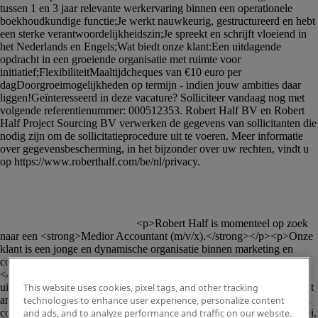
						<p>Robert Half is momenteel op zoek 
naar een <strong>Medior Accountant (m/v/x).</strong></p><p>Onze 
klant is een jonge en dynamische organisatie binnen marketing en 
communicatie. Je komt terecht in een team van enthousiaste collega's.
</p><p>De hoofdvestiging bevindt zich in Antwerpen. Je zal deel 
uitmaken van het finance team en rapporteert aan de senior accountant 
This website uses cookies, pixel tags, and other tracking
and finance manager. De bedrijfscultuur waardeert initiatief, een open 
technologies to enhance user experience, personalize content
communicatie en biedt ruimte voor persoonlijke en professionele groei.
and ads, and to analyze performance and traffic on our website.