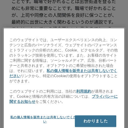
ことです。職場で好かれることは出世街道を登るた
めにも非常に重要なことです。職場で好かれること
が、上司や同僚との人間関係を良好に保つことが、
最終的に出世に大きく関わるというのが通説です。
これは、たいていの場合正しいと言えるでしょう。
チームや部署の一員として働けば自然とグループダ
このウェブサイトでは、ユーザーエクスペリエンスの向上、コン
イナミックスの重要性が理解できるでしょう。その
テンツと広告のパーソナライズ、ウェブサイトのパフォーマンス
ため自分の味方をしてくれる同僚がいれば安心で
とトラフィックの分析のために、Cookie、ピクセルタグ、その他
のトラッキング技術を使用しています。また、お客様の当サイト
す。
ご利用に関する情報は、ソーシャルメディア、広告、分析パート
ナーと共有されます。オプトアウトのご希望が検出された場合
それでは、職場で好かれるための5つの方法をご紹
は、それに従います。
私の個人情報を販売または共有しないでく
介しましょう。
ださい
リンクから、特定のCookieの使用をオプトアウトすること
ができます。
「お友達領域」に踏み込
このウェブサイトのご利用には、当社の
利用規約
が適用されま
まないこと
す。Cookieと情報の共有方法の詳細については、
プライバシーに
関するお知らせ
をご覧ください。
馴れ馴れしい、親友になろうと必死になっている人
私の個人情報を販売または共有しないでくださ
は警戒されます。うわべだけを取り繕ってもわかっ
わかりました
い
てしまうので、人には誠意を持って対応しましょ