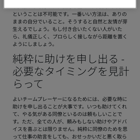
う。誰からも好かれ、自身も全ての人を気に入る、
ということは不可能です。一番いい方法は、ありの
ままの自分でいること。そうすると自然と友情が芽
生えるでしょう。もし付き合いたくない人がいた
ら、礼儀正しく、プロらしく接しながら距離を置く
ようにしましょう。
純粋に助けを申し出る ‐
必要なタイミングを見計
らって
よいチームプレーヤーになるためには、必要な時に
助けを申し出ることが大事です。いつも助けてくれ
て、やる気がある同僚といるのは頼もしいことで
す。ただ、全ての人が、頼みもしない助けやアドバ
イスを喜ぶとは限りません。純粋に同僚のためを思
って仕事の助言をしても、おせっかいだと悪く取ら