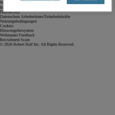
Impressum
Datenschutz
Datenschutz Arbeitnehmer/Zeitarbeitskräfte
Nutzungsbedingungen
Cookies
Hinweisgebersystem
Webmaster Feedback
Recruitment Scam