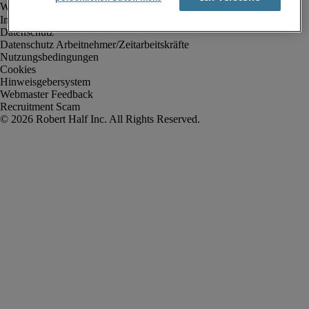
Impressum
Datenschutz
Datenschutz Arbeitnehmer/Zeitarbeitskräfte
Nutzungsbedingungen
Cookies
Hinweisgebersystem
Webmaster Feedback
Recruitment Scam