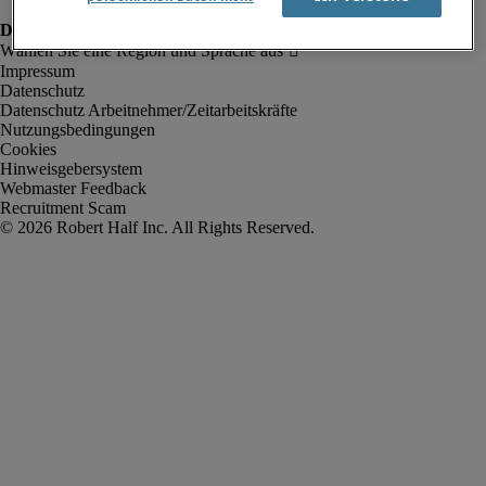
Impressum
Datenschutz
Datenschutz Arbeitnehmer/Zeitarbeitskräfte
Nutzungsbedingungen
Cookies
Hinweisgebersystem
Webmaster Feedback
Recruitment Scam