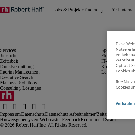
Diese Webs
Nutzererfa
Verkehr au
Jobsuche
Finanz- & Rechn
Website au
Zeitarbeit
IT-Bereich
Opt-out-Si
Direktvermittlung
Kaufmännischer 
Cookies ü
Interim Management
Legal
Executive Search
Ihre Nutzu
Managed Solutions
Cookies un
Consulting-Lösungen
Verkaufen 
Impressum
Datenschutz
Datenschutz Arbeitnehmer/Zeitarbeitskräfte
Nut
Hinweisgebersystem
Webmaster Feedback
Recruitment Scam