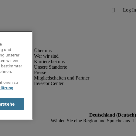
e
ng und
ung unserer
Wer wir sind
en wir ein
Karriere bei uns
g bestimmter
Unsere Standorte
ehnen.
Presse
Mitgliedschaften und Partner
ationen zu
Investor Center
klärung
.
erstehe