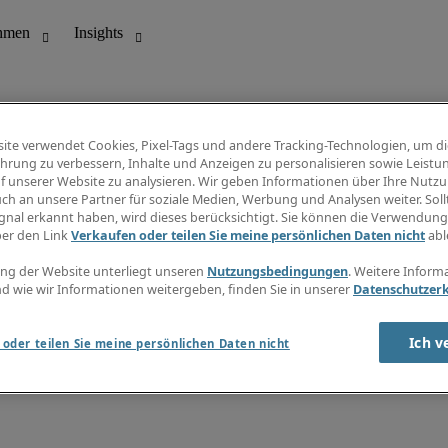
ite verwendet Cookies, Pixel-Tags und andere Tracking-Technologien, um di
hrung zu verbessern, Inhalte und Anzeigen zu personalisieren sowie Leistu
f unserer Website zu analysieren. Wir geben Informationen über Ihre Nutz
ungswesen
Info Center
ch an unsere Partner für soziale Medien, Werbung und Analysen weiter. Sollt
Jobübersicht
gnal erkannt haben, wird dieses berücksichtigt. Sie können die Verwendun
Bereich
Gehaltsübersicht
ber den Link
Verkaufen oder teilen Sie meine persönlichen Daten nicht
abl
E-Learning
Newsletter
ng der Website unterliegt unseren
Nutzungsbedingungen
. Weitere Inform
d wie wir Informationen weitergeben, finden Sie in unserer
Datenschutzer
Ich v
oder teilen Sie meine persönlichen Daten nicht
zungsbedingungen
Cookies