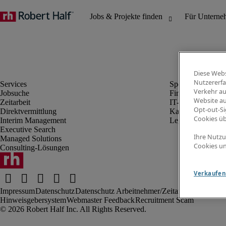
Diese Webs
Nutzererfa
Verkehr au
Jobsuche
Finanz- & Rechn
Website au
Zeitarbeit
IT-Bereich
Opt-out-Si
Direktvermittlung
Kaufmännischer 
Cookies ü
Interim Management
Legal
Executive Search
Ihre Nutzu
Managed Solutions
Cookies un
Consulting-Lösungen
Verkaufen 
Impressum
Datenschutz
Datenschutz Arbeitnehmer/Zeitarbeitskräfte
Nut
Hinweisgebersystem
Webmaster Feedback
Recruitment Scam