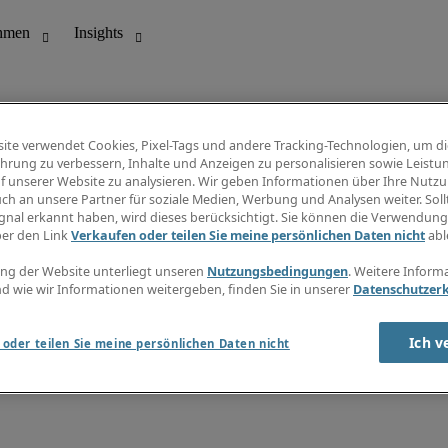
ite verwendet Cookies, Pixel-Tags und andere Tracking-Technologien, um di
hrung zu verbessern, Inhalte und Anzeigen zu personalisieren sowie Leistu
f unserer Website zu analysieren. Wir geben Informationen über Ihre Nutz
ungswesen
Info Center
ch an unsere Partner für soziale Medien, Werbung und Analysen weiter. Sollt
Jobübersicht
gnal erkannt haben, wird dieses berücksichtigt. Sie können die Verwendun
Bereich
Gehaltsübersicht
ber den Link
Verkaufen oder teilen Sie meine persönlichen Daten nicht
abl
E-Learning
Newsletter
ng der Website unterliegt unseren
Nutzungsbedingungen
. Weitere Inform
d wie wir Informationen weitergeben, finden Sie in unserer
Datenschutzer
Ich v
oder teilen Sie meine persönlichen Daten nicht
zungsbedingungen
Cookies