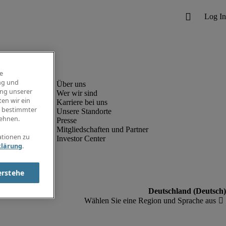
e
ng und
ung unserer
Wer wir sind
en wir ein
Karriere bei uns
g bestimmter
Unsere Standorte
ehnen.
Presse
Mitgliedschaften und Partner
ationen zu
Investor Center
klärung
.
erstehe