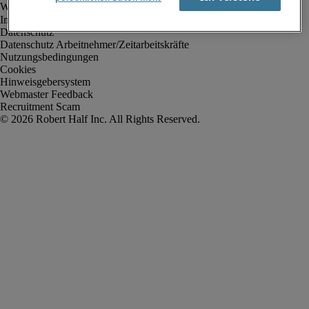
Impressum
Datenschutz
Datenschutz Arbeitnehmer/Zeitarbeitskräfte
Nutzungsbedingungen
Cookies
Hinweisgebersystem
Webmaster Feedback
Recruitment Scam