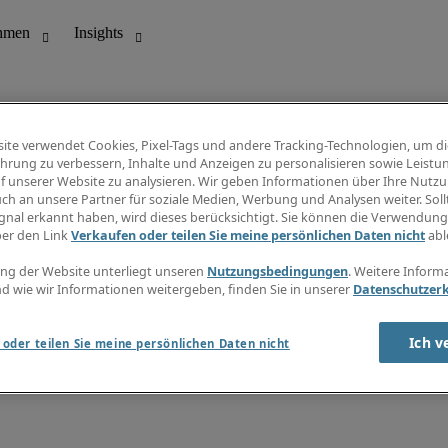
ite verwendet Cookies, Pixel-Tags und andere Tracking-Technologien, um di
hrung zu verbessern, Inhalte und Anzeigen zu personalisieren sowie Leistu
f unserer Website zu analysieren. Wir geben Informationen über Ihre Nutz
ungswesen
Info Center
ch an unsere Partner für soziale Medien, Werbung und Analysen weiter. Sollt
Jobübersicht
gnal erkannt haben, wird dieses berücksichtigt. Sie können die Verwendun
Bereich
Gehaltsübersicht
ber den Link
Verkaufen oder teilen Sie meine persönlichen Daten nicht
abl
E-Learning
Newsletter
ng der Website unterliegt unseren
Nutzungsbedingungen
. Weitere Inform
d wie wir Informationen weitergeben, finden Sie in unserer
Datenschutzer
Ich v
oder teilen Sie meine persönlichen Daten nicht
zungsbedingungen
Cookies