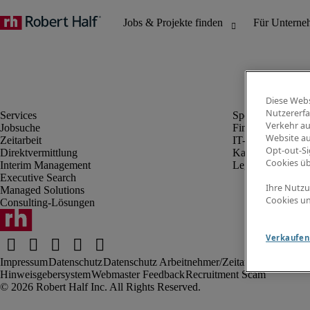
Diese Webs
Nutzererfa
Verkehr au
Jobsuche
Finanz- & Rechn
Website au
Zeitarbeit
IT-Bereich
Opt-out-Si
Direktvermittlung
Kaufmännischer 
Cookies ü
Interim Management
Legal
Executive Search
Ihre Nutzu
Managed Solutions
Cookies un
Consulting-Lösungen
Verkaufen 
Impressum
Datenschutz
Datenschutz Arbeitnehmer/Zeitarbeitskräfte
Nut
Hinweisgebersystem
Webmaster Feedback
Recruitment Scam