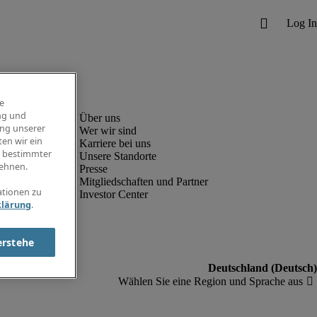
e
ng und
ung unserer
Wer wir sind
en wir ein
Karriere bei uns
g bestimmter
Unsere Standorte
ehnen.
Presse
Mitgliedschaften und Partner
ationen zu
Investor Center
klärung
.
erstehe