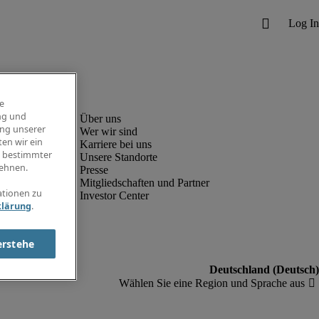
e
ng und
ung unserer
Wer wir sind
en wir ein
Karriere bei uns
g bestimmter
Unsere Standorte
ehnen.
Presse
Mitgliedschaften und Partner
ationen zu
Investor Center
klärung
.
erstehe