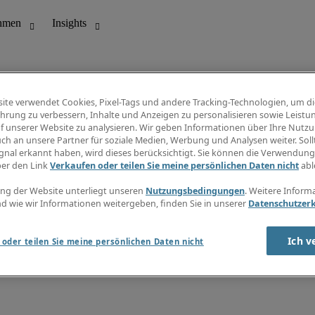
ite verwendet Cookies, Pixel-Tags und andere Tracking-Technologien, um di
hrung zu verbessern, Inhalte und Anzeigen zu personalisieren sowie Leistu
f unserer Website zu analysieren. Wir geben Informationen über Ihre Nutz
ungswesen
Info Center
ch an unsere Partner für soziale Medien, Werbung und Analysen weiter. Sollt
Jobübersicht
gnal erkannt haben, wird dieses berücksichtigt. Sie können die Verwendun
Bereich
Gehaltsübersicht
ber den Link
Verkaufen oder teilen Sie meine persönlichen Daten nicht
abl
E-Learning
Newsletter
ng der Website unterliegt unseren
Nutzungsbedingungen
. Weitere Inform
d wie wir Informationen weitergeben, finden Sie in unserer
Datenschutzer
Ich v
oder teilen Sie meine persönlichen Daten nicht
zungsbedingungen
Cookies