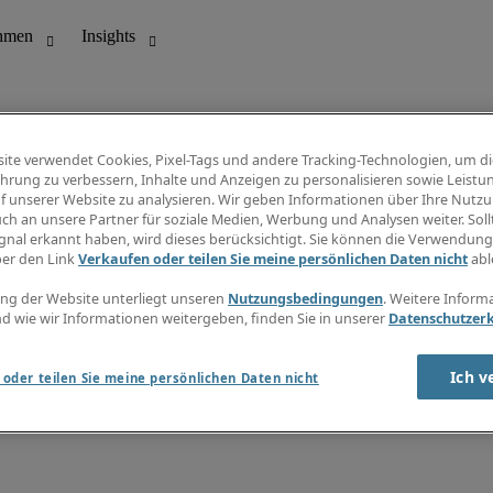
ite verwendet Cookies, Pixel-Tags und andere Tracking-Technologien, um di
hrung zu verbessern, Inhalte und Anzeigen zu personalisieren sowie Leistu
f unserer Website zu analysieren. Wir geben Informationen über Ihre Nutz
ungswesen
Info Center
ch an unsere Partner für soziale Medien, Werbung und Analysen weiter. Sollt
Jobübersicht
gnal erkannt haben, wird dieses berücksichtigt. Sie können die Verwendun
Bereich
Gehaltsübersicht
ber den Link
Verkaufen oder teilen Sie meine persönlichen Daten nicht
abl
E-Learning
Newsletter
ng der Website unterliegt unseren
Nutzungsbedingungen
. Weitere Inform
d wie wir Informationen weitergeben, finden Sie in unserer
Datenschutzer
Ich v
oder teilen Sie meine persönlichen Daten nicht
zungsbedingungen
Cookies