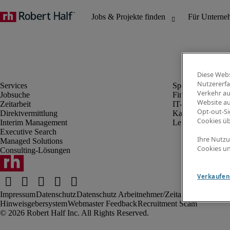
Diese Webs
Nutzererfa
Verkehr au
Jobsuche
Finanz- & Rechn
Website au
Zeitarbeit
IT-Bereich
Opt-out-Si
Direktvermittlung
Kaufmännischer 
Cookies ü
Interim Management
Legal
Executive Search
Ihre Nutzu
Managed Solutions
Cookies un
Consulting-Lösungen
Verkaufen 
Impressum
Datenschutz
Datenschutz Arbeitnehmer/Zeitarbeitskräfte
Nut
Hinweisgebersystem
Webmaster Feedback
Recruitment Scam