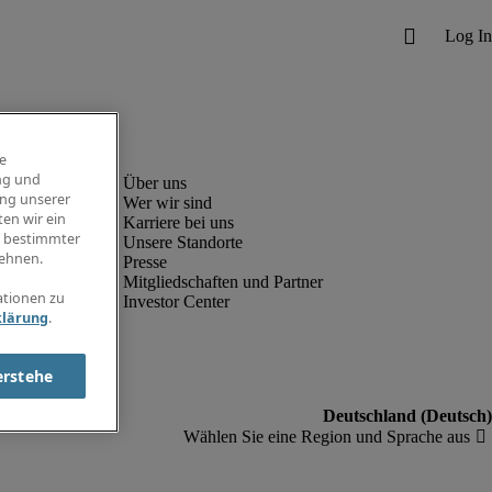
e
ng und
ung unserer
Wer wir sind
en wir ein
Karriere bei uns
g bestimmter
Unsere Standorte
ehnen.
Presse
Mitgliedschaften und Partner
ationen zu
Investor Center
klärung
.
erstehe