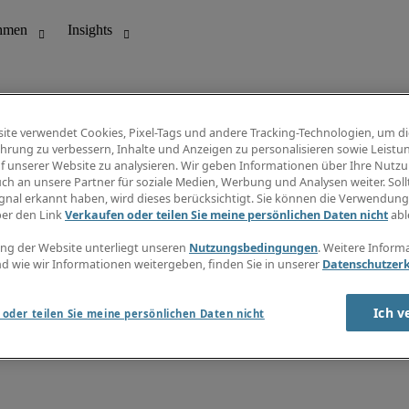
ite verwendet Cookies, Pixel-Tags und andere Tracking-Technologien, um di
hrung zu verbessern, Inhalte und Anzeigen zu personalisieren sowie Leistu
f unserer Website zu analysieren. Wir geben Informationen über Ihre Nutz
ungswesen
Info Center
ch an unsere Partner für soziale Medien, Werbung und Analysen weiter. Sollt
Jobübersicht
gnal erkannt haben, wird dieses berücksichtigt. Sie können die Verwendun
Bereich
Gehaltsübersicht
ber den Link
Verkaufen oder teilen Sie meine persönlichen Daten nicht
abl
E-Learning
Newsletter
ng der Website unterliegt unseren
Nutzungsbedingungen
. Weitere Inform
d wie wir Informationen weitergeben, finden Sie in unserer
Datenschutzer
Ich v
oder teilen Sie meine persönlichen Daten nicht
zungsbedingungen
Cookies