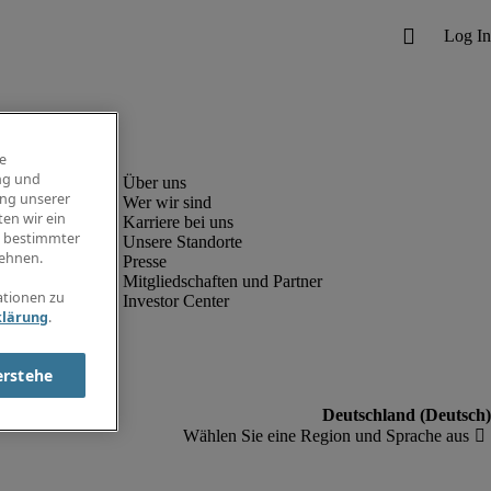
e
ng und
ung unserer
Wer wir sind
en wir ein
Karriere bei uns
g bestimmter
Unsere Standorte
ehnen.
Presse
Mitgliedschaften und Partner
ationen zu
Investor Center
klärung
.
erstehe