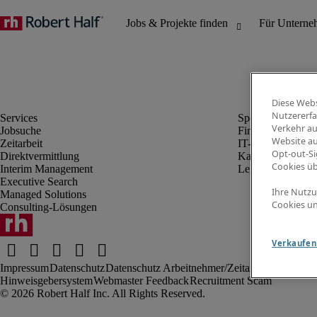
Diese Webs
Nutzererfa
Verkehr au
Jobsuche
Finanz- & Rechn
Website au
Zeitarbeit
IT-Bereich
Opt-out-Si
Direktvermittlung
Kaufmännischer 
Cookies ü
Interim Management
Legal
Executive Search
Ihre Nutzu
Managed Solutions
Cookies un
Consulting-Lösungen
Verkaufen 
Impressum
Datenschutz
Datenschutz Arbeitnehmer/Zeitarbeitskräfte
Nut
Hinweisgebersystem
Webmaster Feedback
Recruitment Scam