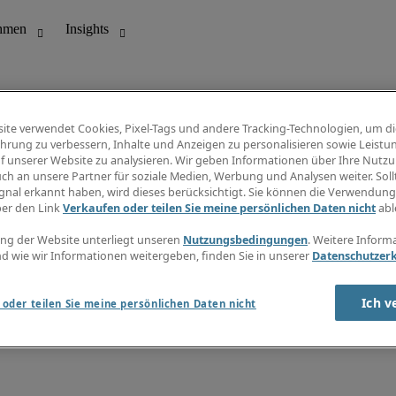
ite verwendet Cookies, Pixel-Tags und andere Tracking-Technologien, um di
hrung zu verbessern, Inhalte und Anzeigen zu personalisieren sowie Leistu
f unserer Website zu analysieren. Wir geben Informationen über Ihre Nutz
ungswesen
Info Center
ch an unsere Partner für soziale Medien, Werbung und Analysen weiter. Sollt
Jobübersicht
gnal erkannt haben, wird dieses berücksichtigt. Sie können die Verwendun
Bereich
Gehaltsübersicht
ber den Link
Verkaufen oder teilen Sie meine persönlichen Daten nicht
abl
E-Learning
Newsletter
ng der Website unterliegt unseren
Nutzungsbedingungen
. Weitere Inform
d wie wir Informationen weitergeben, finden Sie in unserer
Datenschutzer
Ich v
oder teilen Sie meine persönlichen Daten nicht
zungsbedingungen
Cookies