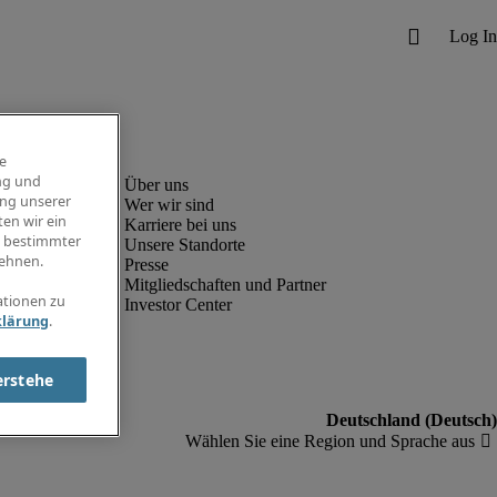
e
ng und
ung unserer
Wer wir sind
en wir ein
Karriere bei uns
g bestimmter
Unsere Standorte
ehnen.
Presse
Mitgliedschaften und Partner
ationen zu
Investor Center
klärung
.
erstehe