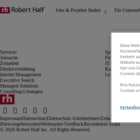
Diese Webs
Nutzererfa
Verkehr au
Jobsuche
Finanz- & Rechn
Website au
Zeitarbeit
IT-Bereich
Opt-out-Si
Direktvermittlung
Kaufmännischer 
Cookies ü
Interim Management
Legal
Executive Search
Ihre Nutzu
Managed Solutions
Cookies un
Consulting-Lösungen
Verkaufen 
Impressum
Datenschutz
Datenschutz Arbeitnehmer/Zeitarbeitskräfte
Nut
Hinweisgebersystem
Webmaster Feedback
Recruitment Scam