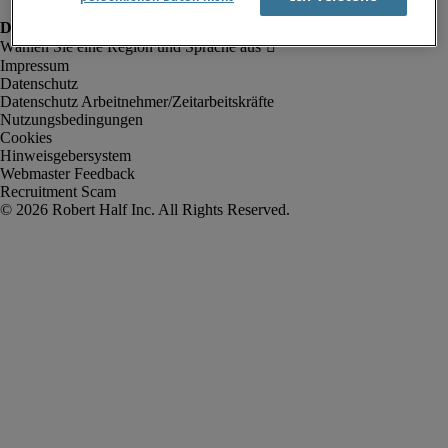
Impressum
Datenschutz
Datenschutz Arbeitnehmer/Zeitarbeitskräfte
Nutzungsbedingungen
Cookies
Hinweisgebersystem
Webmaster Feedback
Recruitment Scam