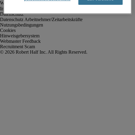
Impressum
Datenschutz
Datenschutz Arbeitnehmer/Zeitarbeitskräfte
Nutzungsbedingungen
Cookies
Hinweisgebersystem
Webmaster Feedback
Recruitment Scam