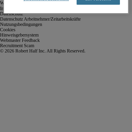
Impressum
Datenschutz
Datenschutz Arbeitnehmer/Zeitarbeitskräfte
Nutzungsbedingungen
Cookies
Hinweisgebersystem
Webmaster Feedback
Recruitment Scam