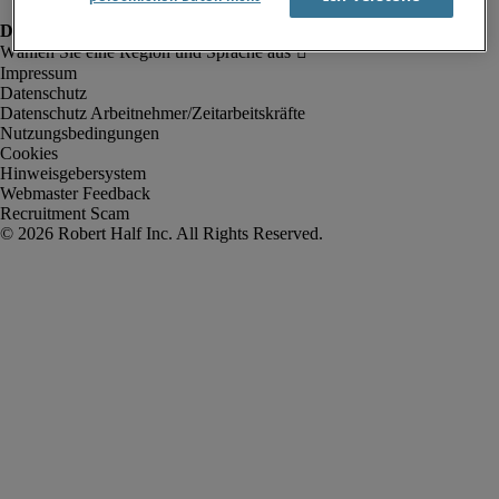
Impressum
Datenschutz
Datenschutz Arbeitnehmer/Zeitarbeitskräfte
Nutzungsbedingungen
Cookies
Hinweisgebersystem
Webmaster Feedback
Recruitment Scam