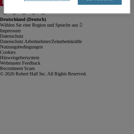
Impressum
Datenschutz
Datenschutz Arbeitnehmer/Zeitarbeitskräfte
Nutzungsbedingungen
Cookies
Hinweisgebersystem
Webmaster Feedback
Recruitment Scam