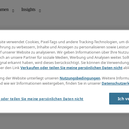
ite verwendet Cookies, Pixel-Tags und andere Tracking-Technologien, um di
hrung zu verbessern, Inhalte und Anzeigen zu personalisieren sowie Leistu
f unserer Website zu analysieren. Wir geben Informationen über Ihre Nutz
ungswesen
Info Center
ch an unsere Partner für soziale Medien, Werbung und Analysen weiter. Sollt
Jobübersicht
gnal erkannt haben, wird dieses berücksichtigt. Sie können die Verwendun
Bereich
Gehaltsübersicht
ber den Link
Verkaufen oder teilen Sie meine persönlichen Daten nicht
abl
E-Learning
Newsletter
ng der Website unterliegt unseren
Nutzungsbedingungen
. Weitere Inform
d wie wir Informationen weitergeben, finden Sie in unserer
Datenschutzer
Ich v
oder teilen Sie meine persönlichen Daten nicht
zungsbedingungen
Cookies