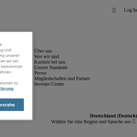
e
ng und
ung unserer
Wer wir sind
en wir ein
Karriere bei uns
g bestimmter
Unsere Standorte
ehnen.
Presse
Mitgliedschaften und Partner
ationen zu
Investor Center
klärung
.
erstehe