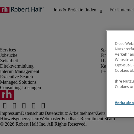
Diese Webs
Nutzererfa
Verkehr au
Jobsuche
Finanz- & Rechn
Website au
Zeitarbeit
IT-Bereich
Opt-out-Si
Direktvermittlung
Kaufmännischer 
Cookies ü
Interim Management
Legal
Executive Search
Ihre Nutzu
Managed Solutions
Cookies un
Consulting-Lösungen
Verkaufen 
Impressum
Datenschutz
Datenschutz Arbeitnehmer/Zeitarbeitskräfte
Nut
Hinweisgebersystem
Webmaster Feedback
Recruitment Scam