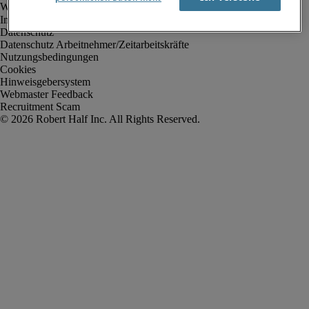
Impressum
Datenschutz
Datenschutz Arbeitnehmer/Zeitarbeitskräfte
Nutzungsbedingungen
Cookies
Hinweisgebersystem
Webmaster Feedback
Recruitment Scam