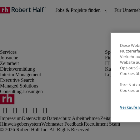
Diese Webs
Nutzererfa
Verkehr au
Jobsuche
Finanz- & Rechn
Website au
Zeitarbeit
IT-Bereich
Opt-out-Si
Direktvermittlung
Kaufmännischer 
Cookies ü
Interim Management
Legal
Executive Search
Ihre Nutzu
Managed Solutions
Cookies un
Consulting-Lösungen
Verkaufen 
Impressum
Datenschutz
Datenschutz Arbeitnehmer/Zeitarbeitskräfte
Nut
Hinweisgebersystem
Webmaster Feedback
Recruitment Scam