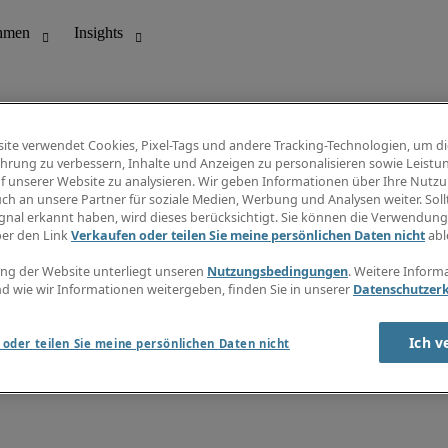
ite verwendet Cookies, Pixel-Tags und andere Tracking-Technologien, um di
hrung zu verbessern, Inhalte und Anzeigen zu personalisieren sowie Leistu
f unserer Website zu analysieren. Wir geben Informationen über Ihre Nutz
ungswesen
Info Center
ch an unsere Partner für soziale Medien, Werbung und Analysen weiter. Sollt
Jobübersicht
gnal erkannt haben, wird dieses berücksichtigt. Sie können die Verwendun
Bereich
Gehaltsübersicht
ber den Link
Verkaufen oder teilen Sie meine persönlichen Daten nicht
abl
E-Learning
Newsletter
ng der Website unterliegt unseren
Nutzungsbedingungen
. Weitere Inform
d wie wir Informationen weitergeben, finden Sie in unserer
Datenschutzer
Ich v
oder teilen Sie meine persönlichen Daten nicht
zungsbedingungen
Cookies