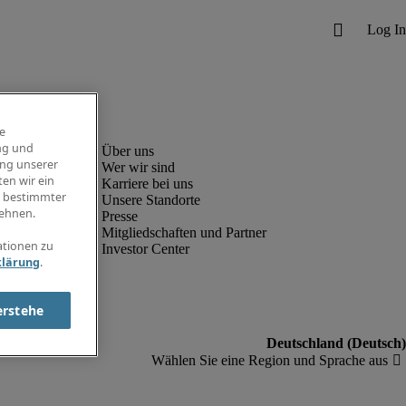
e
ng und
ung unserer
Wer wir sind
en wir ein
Karriere bei uns
g bestimmter
Unsere Standorte
ehnen.
Presse
Mitgliedschaften und Partner
ationen zu
Investor Center
klärung
.
erstehe