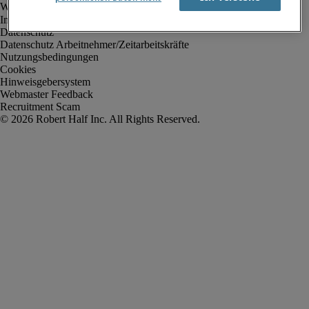
Impressum
Datenschutz
Datenschutz Arbeitnehmer/Zeitarbeitskräfte
Nutzungsbedingungen
Cookies
Hinweisgebersystem
Webmaster Feedback
Recruitment Scam