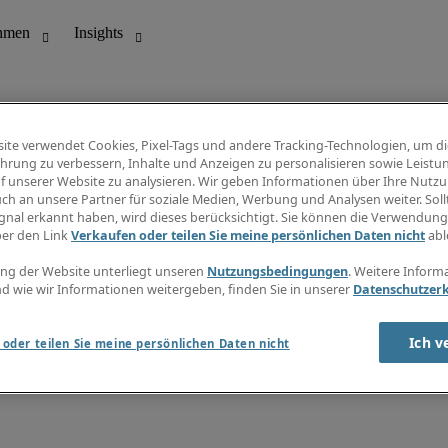
ite verwendet Cookies, Pixel-Tags und andere Tracking-Technologien, um di
hrung zu verbessern, Inhalte und Anzeigen zu personalisieren sowie Leistu
f unserer Website zu analysieren. Wir geben Informationen über Ihre Nutz
ungswesen
Info Center
ch an unsere Partner für soziale Medien, Werbung und Analysen weiter. Sollt
Jobübersicht
gnal erkannt haben, wird dieses berücksichtigt. Sie können die Verwendun
Bereich
Gehaltsübersicht
ber den Link
Verkaufen oder teilen Sie meine persönlichen Daten nicht
abl
E-Learning
Newsletter
ng der Website unterliegt unseren
Nutzungsbedingungen
. Weitere Inform
d wie wir Informationen weitergeben, finden Sie in unserer
Datenschutzer
Ich v
oder teilen Sie meine persönlichen Daten nicht
zungsbedingungen
Cookies