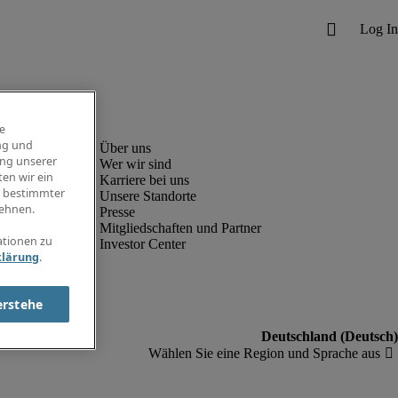
e
ng und
ung unserer
Wer wir sind
en wir ein
Karriere bei uns
g bestimmter
Unsere Standorte
ehnen.
Presse
Mitgliedschaften und Partner
ationen zu
Investor Center
klärung
.
erstehe