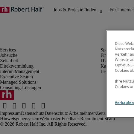
Diese Webs
Nutzererfa
Verkehr au
Jobsuche
Finanz- & Rechn
Website au
Zeitarbeit
IT-Bereich
Opt-out-Si
Direktvermittlung
Kaufmännischer 
Cookies ü
Interim Management
Legal
Executive Search
Ihre Nutzu
Managed Solutions
Cookies un
Consulting-Lösungen
Verkaufen 
Impressum
Datenschutz
Datenschutz Arbeitnehmer/Zeitarbeitskräfte
Nut
Hinweisgebersystem
Webmaster Feedback
Recruitment Scam