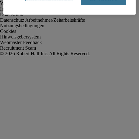
Impressum
Datenschutz
Datenschutz Arbeitnehmer/Zeitarbeitskräfte
Nutzungsbedingungen
Cookies
Hinweisgebersystem
Webmaster Feedback
Recruitment Scam