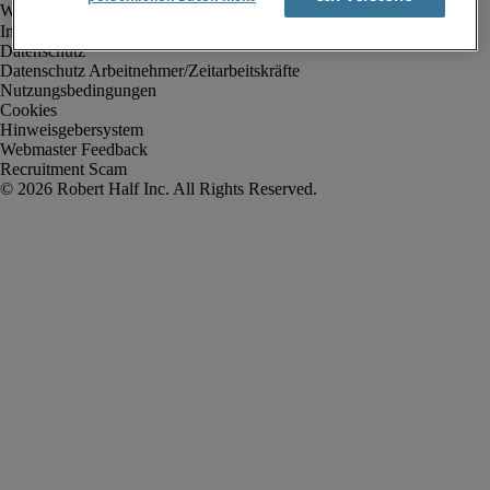
Impressum
Datenschutz
Datenschutz Arbeitnehmer/Zeitarbeitskräfte
Nutzungsbedingungen
Cookies
Hinweisgebersystem
Webmaster Feedback
Recruitment Scam