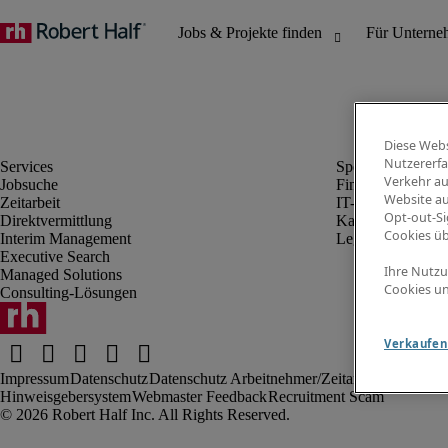
Diese Webs
Nutzererfa
Verkehr au
Jobsuche
Finanz- & Rechn
Website au
Zeitarbeit
IT-Bereich
Opt-out-Si
Direktvermittlung
Kaufmännischer 
Cookies ü
Interim Management
Legal
Executive Search
Ihre Nutzu
Managed Solutions
Cookies un
Consulting-Lösungen
Verkaufen 
Impressum
Datenschutz
Datenschutz Arbeitnehmer/Zeitarbeitskräfte
Nut
Hinweisgebersystem
Webmaster Feedback
Recruitment Scam