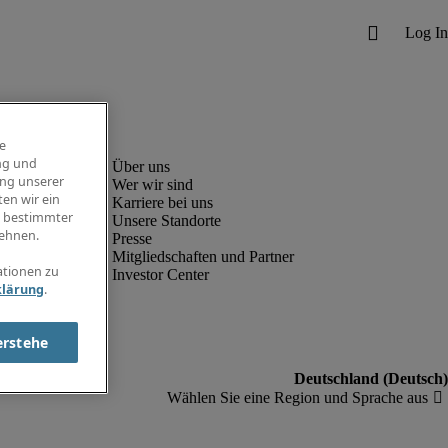
e
ng und
ung unserer
Wer wir sind
en wir ein
Karriere bei uns
g bestimmter
Unsere Standorte
ehnen.
Presse
Mitgliedschaften und Partner
ationen zu
Investor Center
klärung
.
erstehe