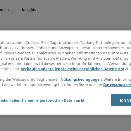
ite verwendet Cookies, Pixel-Tags und andere Tracking-Technologien, um di
hrung zu verbessern, Inhalte und Anzeigen zu personalisieren sowie Leistu
f unserer Website zu analysieren. Wir geben Informationen über Ihre Nutz
ungswesen
Info Center
ch an unsere Partner für soziale Medien, Werbung und Analysen weiter. Sollt
Jobübersicht
gnal erkannt haben, wird dieses berücksichtigt. Sie können die Verwendun
Bereich
Gehaltsübersicht
ber den Link
Verkaufen oder teilen Sie meine persönlichen Daten nicht
abl
E-Learning
Newsletter
ng der Website unterliegt unseren
Nutzungsbedingungen
. Weitere Inform
d wie wir Informationen weitergeben, finden Sie in unserer
Datenschutzer
Ich v
oder teilen Sie meine persönlichen Daten nicht
zungsbedingungen
Cookies