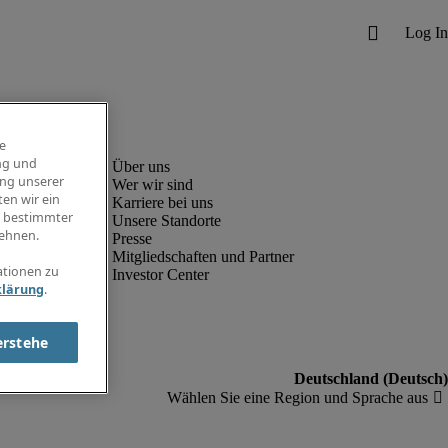
e
ng und
ung unserer
Wer wir sind
en wir ein
Karriere bei uns
g bestimmter
Unsere Standorte
ehnen.
Presse
Mitgliedschaften und Partner
ationen zu
Investor Center
klärung
.
erstehe