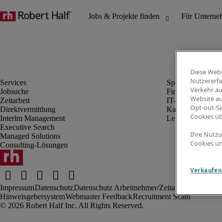
Diese Webs
Nutzererfa
Verkehr au
Jobsuche
Finanz- & Rechn
Website au
Zeitarbeit
IT-Bereich
Opt-out-Si
Direktvermittlung
Kaufmännischer 
Cookies ü
Interim Management
Legal
Executive Search
Ihre Nutzu
Managed Solutions
Cookies un
Consulting-Lösungen
Verkaufen 
Impressum
Datenschutz
Datenschutz Arbeitnehmer/Zeitarbeitskräfte
Nut
Hinweisgebersystem
Webmaster Feedback
Recruitment Scam