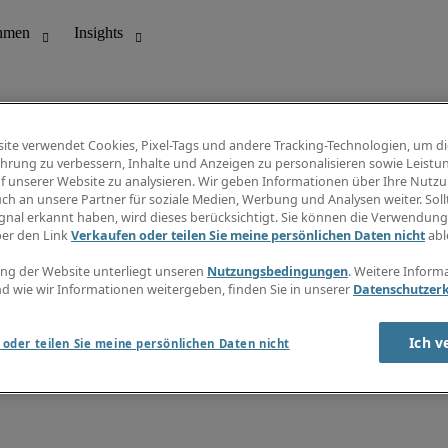
ite verwendet Cookies, Pixel-Tags und andere Tracking-Technologien, um di
hrung zu verbessern, Inhalte und Anzeigen zu personalisieren sowie Leistu
f unserer Website zu analysieren. Wir geben Informationen über Ihre Nutz
ungswesen
Info Center
ch an unsere Partner für soziale Medien, Werbung und Analysen weiter. Sollt
Jobübersicht
gnal erkannt haben, wird dieses berücksichtigt. Sie können die Verwendun
Bereich
Gehaltsübersicht
ber den Link
Verkaufen oder teilen Sie meine persönlichen Daten nicht
abl
E-Learning
Newsletter
ng der Website unterliegt unseren
Nutzungsbedingungen
. Weitere Inform
d wie wir Informationen weitergeben, finden Sie in unserer
Datenschutzer
Ich v
oder teilen Sie meine persönlichen Daten nicht
zungsbedingungen
Cookies