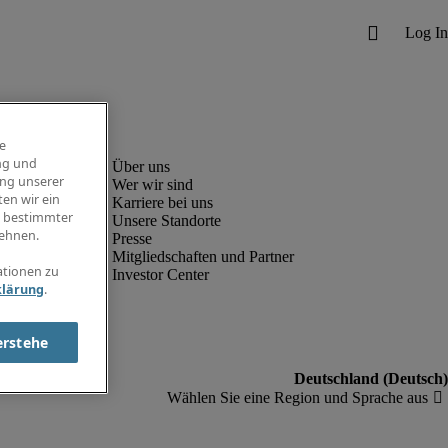
e
ng und
ung unserer
Wer wir sind
en wir ein
Karriere bei uns
g bestimmter
Unsere Standorte
ehnen.
Presse
Mitgliedschaften und Partner
ationen zu
Investor Center
klärung
.
erstehe