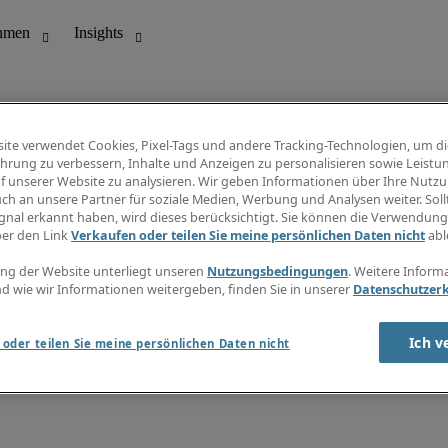
ite verwendet Cookies, Pixel-Tags und andere Tracking-Technologien, um di
hrung zu verbessern, Inhalte und Anzeigen zu personalisieren sowie Leistu
f unserer Website zu analysieren. Wir geben Informationen über Ihre Nutz
ungswesen
Info Center
ch an unsere Partner für soziale Medien, Werbung und Analysen weiter. Sollt
Jobübersicht
gnal erkannt haben, wird dieses berücksichtigt. Sie können die Verwendun
Bereich
Gehaltsübersicht
ber den Link
Verkaufen oder teilen Sie meine persönlichen Daten nicht
abl
E-Learning
Newsletter
ng der Website unterliegt unseren
Nutzungsbedingungen
. Weitere Inform
d wie wir Informationen weitergeben, finden Sie in unserer
Datenschutzer
Ich v
oder teilen Sie meine persönlichen Daten nicht
zungsbedingungen
Cookies