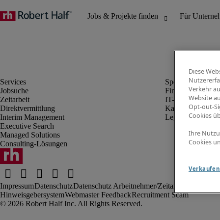
Diese Webs
Nutzererfa
Verkehr au
Jobsuche
Finanz- & Rechn
Website au
Zeitarbeit
IT-Bereich
Opt-out-Si
Direktvermittlung
Kaufmännischer 
Cookies ü
Interim Management
Legal
Executive Search
Ihre Nutzu
Managed Solutions
Cookies un
Consulting-Lösungen
Verkaufen 
Impressum
Datenschutz
Datenschutz Arbeitnehmer/Zeitarbeitskräfte
Nut
Hinweisgebersystem
Webmaster Feedback
Recruitment Scam