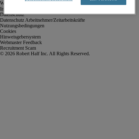
Impressum
Datenschutz
Datenschutz Arbeitnehmer/Zeitarbeitskräfte
Nutzungsbedingungen
Cookies
Hinweisgebersystem
Webmaster Feedback
Recruitment Scam