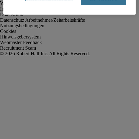
Impressum
Datenschutz
Datenschutz Arbeitnehmer/Zeitarbeitskräfte
Nutzungsbedingungen
Cookies
Hinweisgebersystem
Webmaster Feedback
Recruitment Scam