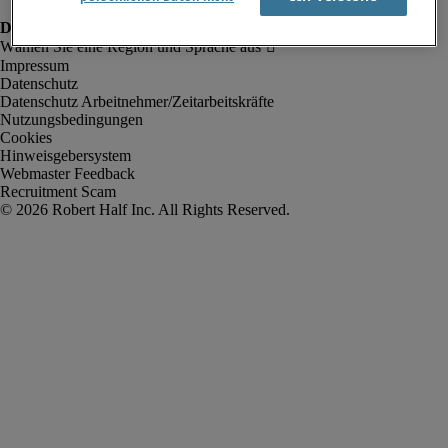
Impressum
Datenschutz
Datenschutz Arbeitnehmer/Zeitarbeitskräfte
Nutzungsbedingungen
Cookies
Hinweisgebersystem
Webmaster Feedback
Recruitment Scam