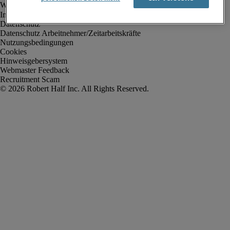
Impressum
Datenschutz
Datenschutz Arbeitnehmer/Zeitarbeitskräfte
Nutzungsbedingungen
Cookies
Hinweisgebersystem
Webmaster Feedback
Recruitment Scam