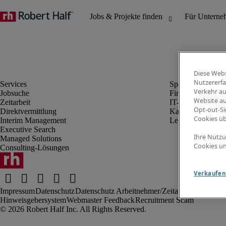
Diese Webs
Nutzererfa
Verkehr au
Jobsuche
Finanz- & Rechn
Website au
Zeitarbeit
IT-Bereich
Opt-out-Si
Direktvermittlung
Kaufmännischer 
Cookies ü
Interim Management
Legal
Executive Search
Ihre Nutzu
Managed Solutions
Cookies un
Consulting-Lösungen
Verkaufen 
Impressum
Datenschutz
Datenschutz Arbeitnehmer/Zeitarbeitskräfte
Nut
Hinweisgebersystem
Webmaster Feedback
Recruitment Scam