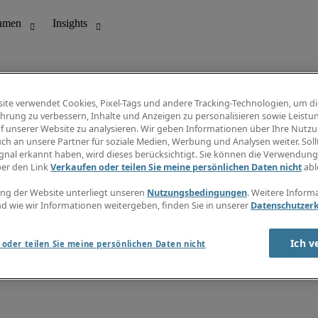
ite verwendet Cookies, Pixel-Tags und andere Tracking-Technologien, um di
hrung zu verbessern, Inhalte und Anzeigen zu personalisieren sowie Leistu
f unserer Website zu analysieren. Wir geben Informationen über Ihre Nutz
ungswesen
Info Center
ch an unsere Partner für soziale Medien, Werbung und Analysen weiter. Sollt
Jobübersicht
gnal erkannt haben, wird dieses berücksichtigt. Sie können die Verwendun
Bereich
Gehaltsübersicht
ber den Link
Verkaufen oder teilen Sie meine persönlichen Daten nicht
abl
E-Learning
Newsletter
ng der Website unterliegt unseren
Nutzungsbedingungen
. Weitere Inform
d wie wir Informationen weitergeben, finden Sie in unserer
Datenschutzer
Ich v
oder teilen Sie meine persönlichen Daten nicht
zungsbedingungen
Cookies