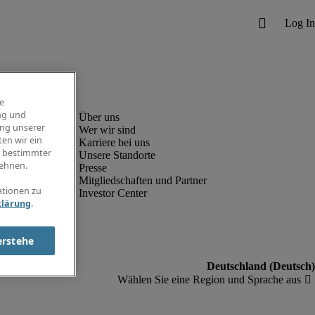
e
ng und
ung unserer
Wer wir sind
en wir ein
Karriere bei uns
g bestimmter
Unsere Standorte
ehnen.
Presse
Mitgliedschaften und Partner
ationen zu
Investor Center
klärung
.
erstehe