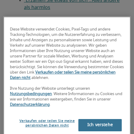
“Erzählen Sie etwas von sich”: Alles andere
als harmlos
Wer bin, was kann ich, was will ich: Das
gehört in eine Selbstpräsentation
Diese Website verwendet Cookies, Pixel-Tags und andere
Tracking-Technologien, um die Nutzererfahrung zu verbessern,
4 Fehler, die Sie in Ihrer Selbstvorstellung
Inhalte und Anzeigen zu personalisieren sowie Leistung und
vermeiden sollten
Verkehr auf unserer Website zu analysieren. Wir geben
Informationen über Ihre Nutzung unserer Website auch an
unsere Partner für soziale Medien, Werbung und Analysen
So nutzen Sie die Bühne im
weiter. Sollten wir ein Opt-out-Signal erkannt haben, wird dieses
Bewerbungsgespräch optimal
berücksichtigt. Sie können die Verwendung bestimmter Cookies
über den Link
Verkaufen oder teilen Sie meine persönlichen
“Erzählen Sie von sich”:
Daten nicht
ablehnen.
Alles andere als harmlos
Ihre Nutzung der Website unterliegt unseren
Nutzungsbedingungen
. Weitere Informationen zu Cookies und
wie wir Informationen weitergeben, finden Sie in unserer
Datenschutzerklärung
.
Der Personaler hat Sie begrüsst, den
einleitenden Smalltalk haben Sie hinter sich. Ab
diesem Punkt im Vorstellungsgespräch ist jeden
Verkaufen oder teilen Sie meine
Ich verstehe
persönlichen Daten nicht
Moment mit der Aufforderung zu rechnen: