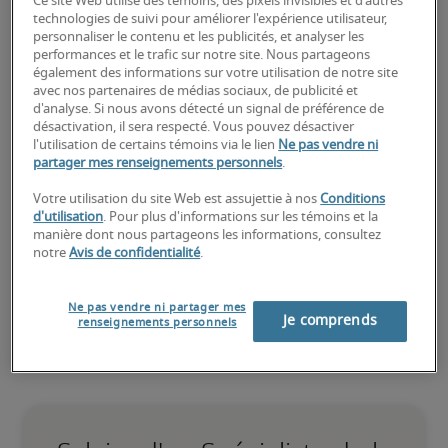
poste de spécialiste de la saisie
Ce site Web utilise des témoins, des pixels invisibles et d'autres
technologies de suivi pour améliorer l'expérience utilisateur,
de données?
personnaliser le contenu et les publicités, et analyser les
performances et le trafic sur notre site. Nous partageons
également des informations sur votre utilisation de notre site
Téléchargez votre CV
 ou 
faites une demande de 
avec nos partenaires de médias sociaux, de publicité et
talents
 et un de nos recruteurs spécialisés vous 
d'analyse. Si nous avons détecté un signal de préférence de
contactera sous peu.
désactivation, il sera respecté. Vous pouvez désactiver
l'utilisation de certains témoins via le lien
Ne pas vendre ni
Robert Half peut vous aider à combler vos besoins 
partager mes renseignements personnels
.
de recrutement pour des postes de 
spécialiste de la 
saisie de données
.
Votre utilisation du site Web est assujettie à nos
Conditions
d'utilisation
. Pour plus d'informations sur les témoins et la
manière dont nous partageons les informations, consultez
notre
Avis de confidentialité
.
Ne pas vendre ni partager mes
Je comprends
renseignements personnels