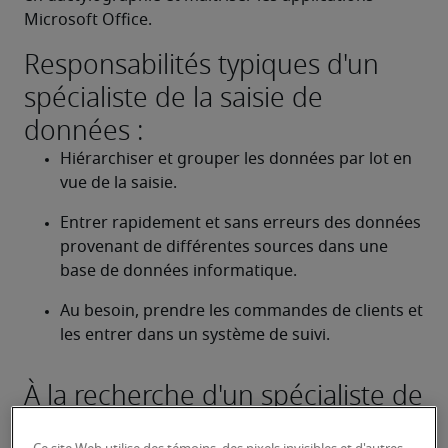
Microsoft Office.
Responsabilités typiques d'un
spécialiste de la saisie de
données :
Hiérarchiser et grouper les données par lot en 
vue de la saisie.
Entrer rapidement et sans erreurs des données 
provenant de différentes sources dans une 
base de données informatique.
Au besoin, prendre les commandes de clients et 
les entrer dans un système de suivi.
À la recherche d'un spécialiste de
la saisie de données ou d'un