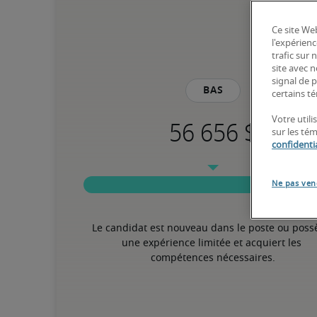
Ce site Web
l'expérienc
trafic sur
site avec 
signal de p
Bas
certains té
Votre utili
sur les té
confidentia
Ne pas ven
Le candidat est nouveau dans le poste ou poss
une expérience limitée et acquiert les 
compétences nécessaires.