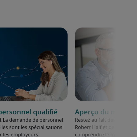
ersonnel qualifié
Aperçu du marché 
rt La demande de personnel
Restez au fait des données 
lles sont les spécialisations
Robert Half et de Statisti
r les employeurs.
comprendre le marché de l