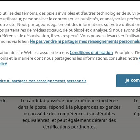
 utilise des témoins, des pixels invisibles et d'autres technologies de suivi 
7,5% inférieur à la moyenne nationale
e utilisateur, personnaliser le contenu et les publicités, et analyser les perfo
 notre site. Nous partageons également des informations sur votre utilisatio
nos partenaires de médias sociaux, de publicité et d'analyse. Si nous avons d
référence de désactivation, il sera respecté. Vous pouvez désactiver l'utilisa
Moyen
moins via le lien
Ne pas vendre ni partager mes renseignements personnels
sation du site Web est assujettie à nos
Conditions d'utilisation
. Pour plus d'
moins et la manière dont nous partageons les informations, consultez notre
lité
.
Je co
dre ni partager mes renseignements personnels
ède 
Le candidat possède une expérience modérée 
Le
dans le poste, répond à la plupart des exigences 
c
ou possède des compétences transférables 
ég
équivalentes, et peut également détenir des 
certifications pertinentes.