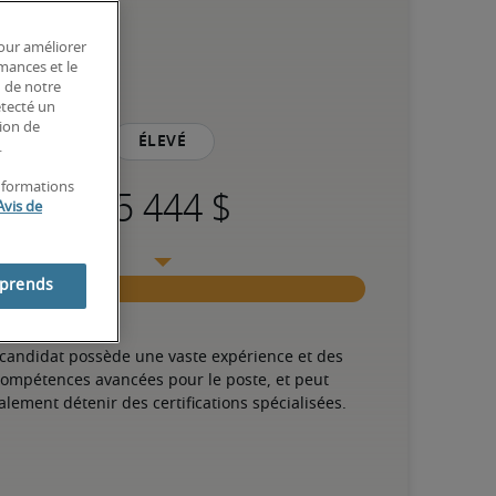
pour améliorer
rmances et le
n de notre
étecté un
tion de
Élevé
.
informations
Avis de
mprends
 candidat possède une vaste expérience et des 
ompétences avancées pour le poste, et peut 
alement détenir des certifications spécialisées.