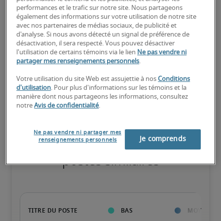
performances et le trafic sur notre site. Nous partageons
Élevé
également des informations sur votre utilisation de notre site
avec nos partenaires de médias sociaux, de publicité et
d'analyse. Si nous avons détecté un signal de préférence de
désactivation, il sera respecté. Vous pouvez désactiver
l'utilisation de certains témoins via le lien
Ne pas vendre ni
Le candidat possède une vaste expérience et des compétences 
partager mes renseignements personnels
.
avancées pour le poste, et peut également détenir des 
certifications spécialisées.
Votre utilisation du site Web est assujettie à nos
Conditions
d'utilisation
. Pour plus d'informations sur les témoins et la
manière dont nous partageons les informations, consultez
notre
Avis de confidentialité
.
Ne pas vendre ni partager mes
Salaires estimés pour des
Je comprends
renseignements personnels
postes similaires