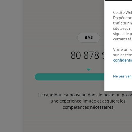
Ce site Web
l'expérienc
trafic sur
site avec 
signal de p
Bas
certains té
Votre utili
sur les té
confidentia
Ne pas ven
Le candidat est nouveau dans le poste ou poss
une expérience limitée et acquiert les 
compétences nécessaires.