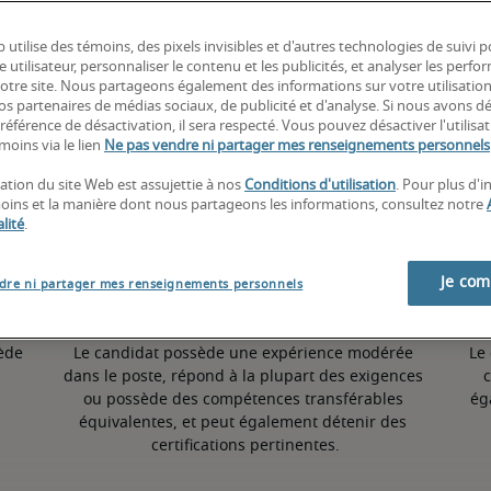
 utilise des témoins, des pixels invisibles et d'autres technologies de suivi 
6,5% inférieur à la moyenne nationale
e utilisateur, personnaliser le contenu et les publicités, et analyser les perfo
 notre site. Nous partageons également des informations sur votre utilisatio
nos partenaires de médias sociaux, de publicité et d'analyse. Si nous avons d
référence de désactivation, il sera respecté. Vous pouvez désactiver l'utilisa
Moyen
moins via le lien
Ne pas vendre ni partager mes renseignements personnels
sation du site Web est assujettie à nos
Conditions d'utilisation
. Pour plus d'
moins et la manière dont nous partageons les informations, consultez notre
lité
.
Je co
dre ni partager mes renseignements personnels
ède 
Le candidat possède une expérience modérée 
Le
dans le poste, répond à la plupart des exigences 
c
ou possède des compétences transférables 
ég
équivalentes, et peut également détenir des 
certifications pertinentes.