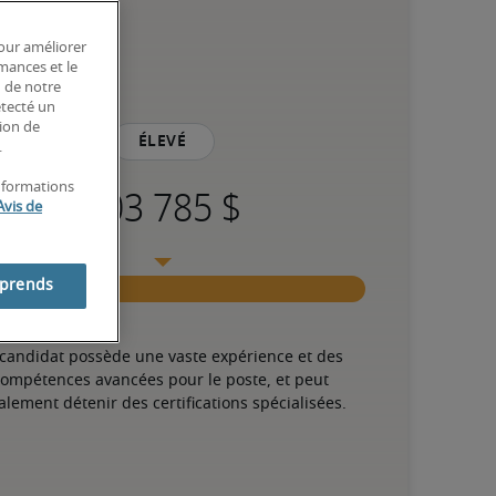
pour améliorer
rmances et le
n de notre
étecté un
tion de
Élevé
.
informations
Avis de
mprends
 candidat possède une vaste expérience et des 
ompétences avancées pour le poste, et peut 
alement détenir des certifications spécialisées.