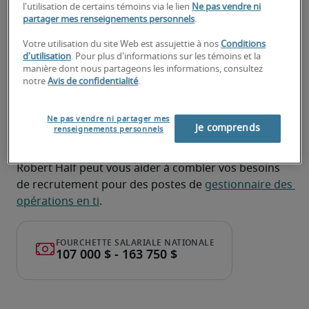
l'utilisation de certains témoins via le lien
Ne pas vendre ni
partager mes renseignements personnels
.
À la recherche d'un gestionnaire
des opérations en TI ou d'un
Votre utilisation du site Web est assujettie à nos
Conditions
d'utilisation
. Pour plus d'informations sur les témoins et la
poste de gestionnaire des
manière dont nous partageons les informations, consultez
notre
Avis de confidentialité
.
opérations en TI?
Téléchargez votre CV
 ou 
faites une demande de 
Ne pas vendre ni partager mes
Je comprends
renseignements personnels
talents
 et un de nos recruteurs spécialisés vous 
contactera sous peu.
Robert Half peut vous aider à combler vos besoins 
de recrutement pour des postes de 
gestionnaire des 
opérations en ti
.