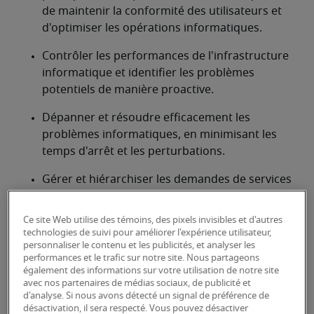
de maintenir la conformité des utilisateurs et 
d'optimiser les opérations informatiques.
Contrôler les performances de l'infrastructure 
informatique et identifier les problèmes 
potentiels de manière proactive.
Dépanner et résoudre efficacement les 
problèmes informatiques, en minimisant les 
temps d'arrêt et les perturbations.
Gérer et hiérarchiser les demandes de services 
et les incidents informatiques.
Ce site Web utilise des témoins, des pixels invisibles et d'autres
Gérer efficacement les budgets et les 
technologies de suivi pour améliorer l'expérience utilisateur,
ressources informatiques.
personnaliser le contenu et les publicités, et analyser les
performances et le trafic sur notre site. Nous partageons
Participer à la planification de la reprise après 
également des informations sur votre utilisation de notre site
avec nos partenaires de médias sociaux, de publicité et
sinistre et assurer la continuité des activités en 
d'analyse. Si nous avons détecté un signal de préférence de
cas de panne.
désactivation, il sera respecté. Vous pouvez désactiver