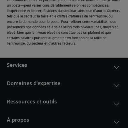
La rémunération de départ—le salaire offert à un nouvel employé dans 
un poste—peut varier considérablement selon les compétences, 
l'expérience et les certifications du candidat, ainsi que d'autres facteurs 
tels que le secteur, la taille et le chiffre d’affaires de l'entreprise, ou 
encore la demande pour le poste. Pour refléter cette variabilité, nous 
présentons nos données salariales selon trois niveaux : bas, moyen et 
élevé, bien que le niveau élevé ne constitue pas un plafond et que 
certains salaires puissent augmenter en fonction de la taille de 
l'entreprise, du secteur et d'autres facteurs.