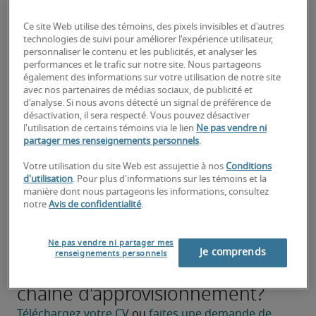
d'approvisionnement.
Ce site Web utilise des témoins, des pixels invisibles et d'autres
Assurer la livraison rapide des matériaux et des 
technologies de suivi pour améliorer l'expérience utilisateur,
services.
personnaliser le contenu et les publicités, et analyser les
performances et le trafic sur notre site. Nous partageons
Gérez les niveaux de stock pour équilibrer 
également des informations sur votre utilisation de notre site
avec nos partenaires de médias sociaux, de publicité et
l'offre et la demande.
d'analyse. Si nous avons détecté un signal de préférence de
désactivation, il sera respecté. Vous pouvez désactiver
Élaborer des plans d'urgence en cas de 
l'utilisation de certains témoins via le lien
Ne pas vendre ni
perturbations de la chaîne 
partager mes renseignements personnels
.
d'approvisionnement.
Votre utilisation du site Web est assujettie à nos
Conditions
d'utilisation
. Pour plus d'informations sur les témoins et la
À la recherche d'un gestionnaire
manière dont nous partageons les informations, consultez
notre
Avis de confidentialité
.
de la chaîne
d'approvisionnement ou d'un
Ne pas vendre ni partager mes
Je comprends
renseignements personnels
poste de gestionnaire de la
chaîne d'approvisionnement?
Téléchargez votre CV
 ou 
faites une demande de 