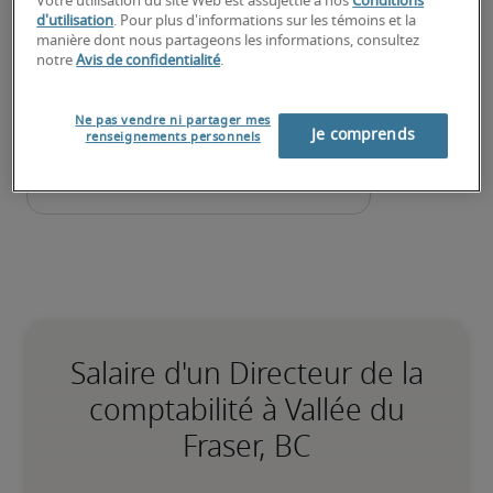
Votre utilisation du site Web est assujettie à nos
Conditions
contactera sous peu.
d'utilisation
. Pour plus d'informations sur les témoins et la
Robert Half peut vous aider à combler vos besoins 
manière dont nous partageons les informations, consultez
notre
Avis de confidentialité
.
de recrutement pour des postes de 
directeur de la 
comptabilité
.
Ne pas vendre ni partager mes
Je comprends
renseignements personnels
Salaire d'un Directeur de la
comptabilité à Vallée du
Fraser, BC