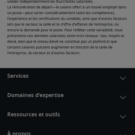
valider indépendamment les fourchettes salariales.
La rémunération de départ—le salaire offert à un nouvel employé dans 
un poste—peut varier considérablement selon les compétences, 
l'expérience et les certifications du candidat, ainsi que d'autres facteurs 
tels que le secteur, la taille et le chiffre d’affaires de l'entreprise, ou 
encore la demande pour le poste. Pour refléter cette variabilité, nous 
présentons nos données salariales selon trois niveaux : bas, moyen et 
élevé, bien que le niveau élevé ne constitue pas un plafond et que 
certains salaires puissent augmenter en fonction de la taille de 
l'entreprise, du secteur et d'autres facteurs.