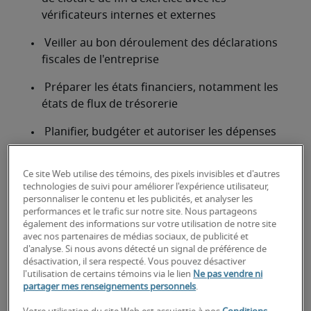
vérificateurs internes et externes 
 Veiller au bon déroulement des déclarations 
fiscales de l'entreprise 
 Préparer les états financiers, notamment les 
états de flux de trésorerie 
 Planifier, budgéter et autoriser les dépenses 
 Embaucher, former et fidéliser le personnel 
Ce site Web utilise des témoins, des pixels invisibles et d'autres
comptable 
technologies de suivi pour améliorer l'expérience utilisateur,
personnaliser le contenu et les publicités, et analyser les
À la recherche d'un directeur de
performances et le trafic sur notre site. Nous partageons
également des informations sur votre utilisation de notre site
la comptabilité ou d'un poste de
avec nos partenaires de médias sociaux, de publicité et
d'analyse. Si nous avons détecté un signal de préférence de
directeur de la comptabilité?
désactivation, il sera respecté. Vous pouvez désactiver
l'utilisation de certains témoins via le lien
Ne pas vendre ni
Téléchargez votre CV
 ou 
faites une demande de 
partager mes renseignements personnels
.
talents
 et un de nos recruteurs spécialisés vous 