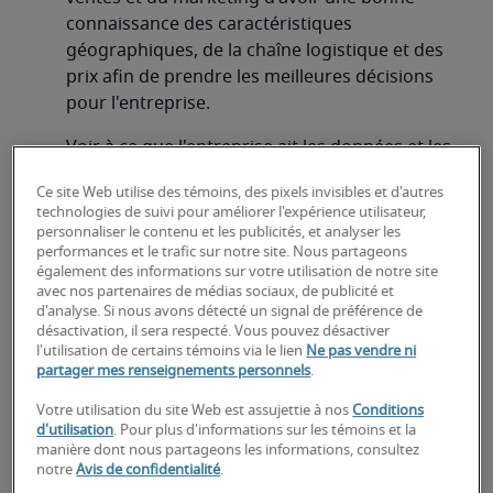
connaissance des caractéristiques 
géographiques, de la chaîne logistique et des 
prix afin de prendre les meilleures décisions 
pour l'entreprise.
Voir à ce que l'entreprise ait les données et les 
rapports dont elle a besoin.
Ce site Web utilise des témoins, des pixels invisibles et d'autres
technologies de suivi pour améliorer l'expérience utilisateur,
Élaborer des mesures de la qualité des données 
personnaliser le contenu et les publicités, et analyser les
et en faire le suivi.
performances et le trafic sur notre site. Nous partageons
également des informations sur votre utilisation de notre site
avec nos partenaires de médias sociaux, de publicité et
À la recherche d'un analyste
d'analyse. Si nous avons détecté un signal de préférence de
d'affaires principal ou d'un poste
désactivation, il sera respecté. Vous pouvez désactiver
l'utilisation de certains témoins via le lien
Ne pas vendre ni
d'analyste d'affaires principal?
partager mes renseignements personnels
.
Votre utilisation du site Web est assujettie à nos
Conditions
Téléchargez votre CV
 ou 
faites une demande de 
d'utilisation
. Pour plus d'informations sur les témoins et la
talents
 et un de nos recruteurs spécialisés vous 
manière dont nous partageons les informations, consultez
contactera sous peu.
notre
Avis de confidentialité
.