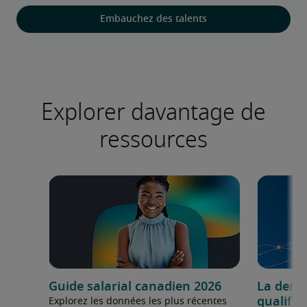
Embauchez des talents
Explorer davantage de
ressources
Guide salarial canadien 2026
La dema
qualifié
Explorez les données les plus récentes