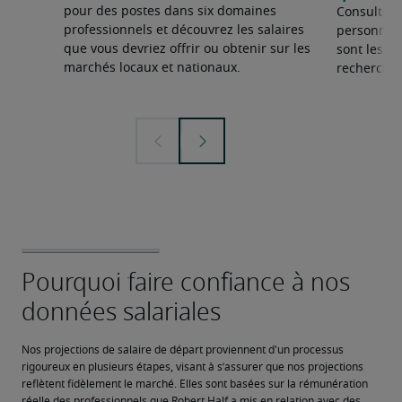
pour des postes dans six domaines
Consultez 
professionnels et découvrez les salaires
personnel 
que vous devriez offrir ou obtenir sur les
sont les sp
marchés locaux et nationaux.
recherchée
Nos projections de salaire de départ proviennent d'un processus 
rigoureux en plusieurs étapes, visant à s’assurer que nos projections 
reflètent fidèlement le marché. Elles sont basées sur la rémunération 
réelle des professionnels que Robert Half a mis en relation avec des 