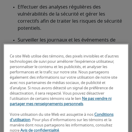
Effectuer des analyses régulières des 
vulnérabilités de la sécurité et gérer les 
correctifs afin de traiter les risques de sécurité 
potentiels.
Surveiller les journaux et les événements de 
sécurité afin d'identifier les activités suspectes 
et y répondre.
Ce site Web utilise des témoins, des pixels invisibles et d'autres
technologies de suivi pour améliorer l'expérience utilisateur,
Enquêter sur les incidents de sécurité et y 
personnaliser le contenu et les publicités, et analyser les
performances et le trafic sur notre site. Nous partageons
répondre conformément aux procédures 
également des informations sur votre utilisation de notre site
établies.
avec nos partenaires de médias sociaux, de publicité et
d'analyse. Si nous avons détecté un signal de préférence de
Analyser les menaces et les vulnérabilités en 
désactivation, il sera respecté. Vous pouvez désactiver
matière de sécurité et mettre en œuvre des 
l'utilisation de certains témoins via le lien
Ne pas vendre ni
partager mes renseignements personnels
.
stratégies d'atténuation appropriées.
Votre utilisation du site Web est assujettie à nos
Conditions
Participer aux processus de gestion des 
d'utilisation
. Pour plus d'informations sur les témoins et la
incidents et des événements de sécurité (GIES).
manière dont nous partageons les informations, consultez
notre
Avis de confidentialité
.