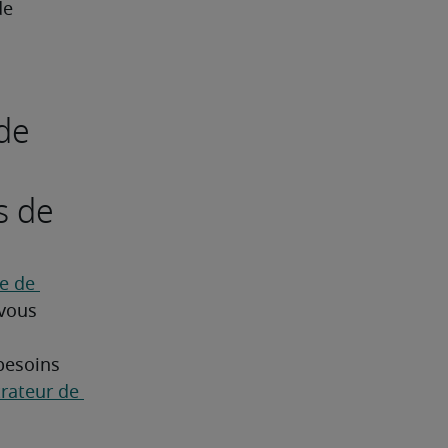
de 
de
s de
 de 
vous 
besoins 
rateur de 