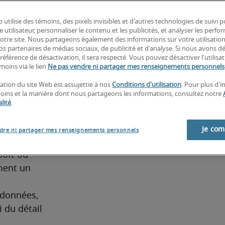
hnologies 
structure 
 utilise des témoins, des pixels invisibles et d'autres technologies de suivi 
e utilisateur, personnaliser le contenu et les publicités, et analyser les perfo
 notre site. Nous partageons également des informations sur votre utilisatio
nos partenaires de médias sociaux, de publicité et d'analyse. Si nous avons d
référence de désactivation, il sera respecté. Vous pouvez désactiver l'utilisa
moins via le lien
Ne pas vendre ni partager mes renseignements personnels
pales 
sation du site Web est assujettie à nos
Conditions d'utilisation
. Pour plus d'
bases de 
moins et la manière dont nous partageons les informations, consultez notre
L Server, 
lité
.
Je co
dre ni partager mes renseignements personnels
oft ou 
ent un 
données, 
 du détail 