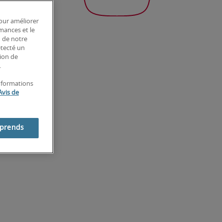
pour améliorer
rmances et le
n de notre
étecté un
tion de
.
informations
Avis de
mprends