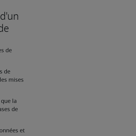
 d'un
de
s de 
 de 
les mises 
que la 
ases de 
onnées et 