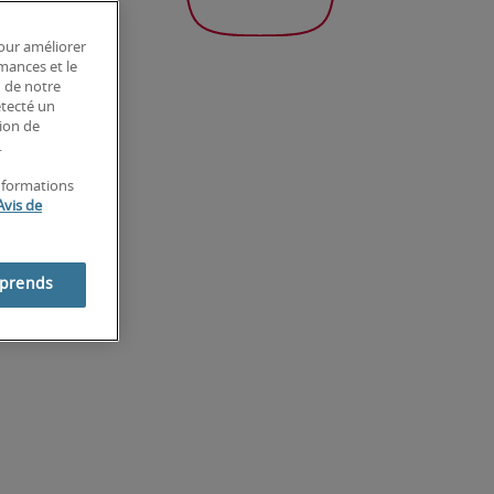
pour améliorer
rmances et le
n de notre
étecté un
tion de
.
informations
Avis de
mprends