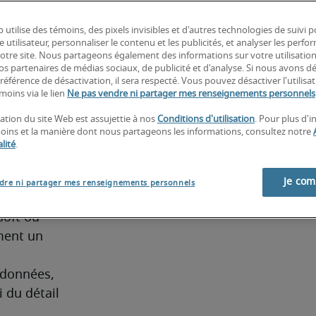
hnologies 
structure 
 utilise des témoins, des pixels invisibles et d'autres technologies de suivi 
e utilisateur, personnaliser le contenu et les publicités, et analyser les perfo
 notre site. Nous partageons également des informations sur votre utilisatio
nos partenaires de médias sociaux, de publicité et d'analyse. Si nous avons d
référence de désactivation, il sera respecté. Vous pouvez désactiver l'utilisa
moins via le lien
Ne pas vendre ni partager mes renseignements personnels
pales 
sation du site Web est assujettie à nos
Conditions d'utilisation
. Pour plus d'
bases de 
moins et la manière dont nous partageons les informations, consultez notre
L Server, 
lité
.
Je co
dre ni partager mes renseignements personnels
oft ou 
ent un 
données, 
 du détail 