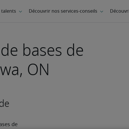
 de bases de
awa, ON
 de
ases de 