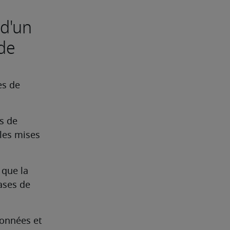
 d'un
de
s de 
 de 
les mises 
que la 
ases de 
onnées et 