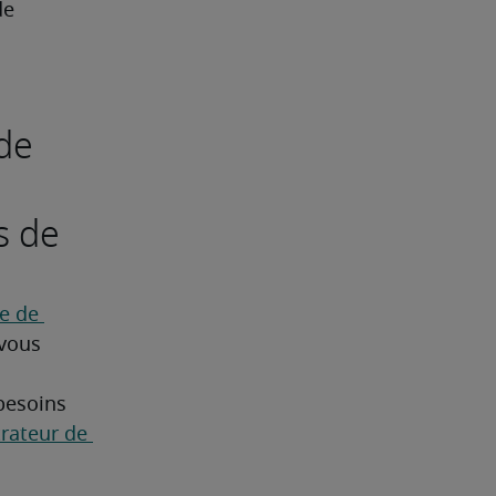
de 
de
s de
 de 
vous 
besoins 
rateur de 