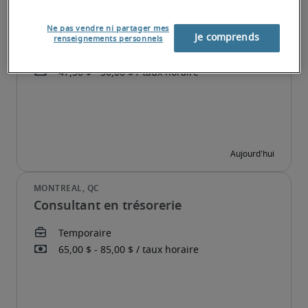
Contract Payroll Manager
Ne pas vendre ni partager mes
Je comprends
renseignements personnels
Consultant en trésorerie